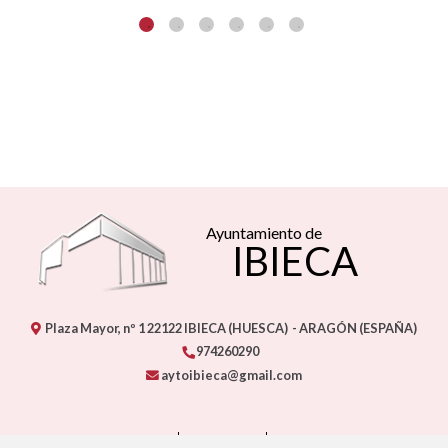
Ayuntamiento de
IBIECA
Plaza Mayor, nº 1
22122
IBIECA (HUESCA)
- ARAGÓN
(ESPAÑA)
974260290
aytoibieca@gmail.com
CONTACTO
MAPA WEB
AVISO LEGAL