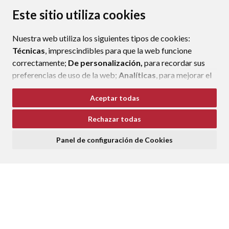
PROTECCIÓN DE DATOS
ACCESIBILIDAD
Este sitio utiliza cookies
POLÍTICA DE COOKIES
RAT
Nuestra web utiliza los siguientes tipos de cookies:
ENLACE EXTERNO AL CERTIFIC
Técnicas
, imprescindibles para que la web funcione
correctamente;
De personalización,
para recordar sus
preferencias de uso de la web;
Analíticas
, para mejorar el
funcionamiento de la web y sus servicios.
Aceptar todas
Si acepta pulsando el botón
“Aceptar todas”
Rechazar todas
consideramos que acepta su uso. Si pulsa el botón
“Rechazar todas”
o continúa navegando sin realizar
Panel de configuración de Cookies
ninguna acción, se guardarán las cookies técnicas
imprescindibles. Para personalizar sus preferencias
acceda al
“Panel de configuración de cookies”.
Puede consultar más información, cómo configurarlas y
posibles riesgos en nuestra
Política de Cookies
.