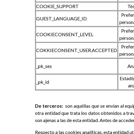
COOKIE_SUPPORT
Té
Prefer
GUEST_LANGUAGE_ID
person
Prefer
COOKIECONSENT_LEVEL
person
Prefer
COKKIECONSENT_USER.ACCEPTED
person
_pk_ses
Aná
Estadís
_pk_id
aná
De terceros:
son aquéllas que se envían al equ
otra entidad que trata los datos obtenidos a trav
son ajenas a las de esta entidad. Antes de accede
Respecto a las cookies analíticas, esta entidad ut