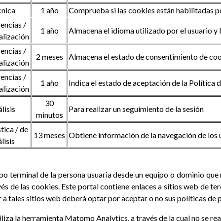
cnica
1 año
Comprueba si las cookies están habilitadas 
encias /
1 año
Almacena el idioma utilizado por el usuario y 
alización
encias /
2 meses
Almacena el estado de consentimiento de cook
alización
encias /
1 año
Indica el estado de aceptación de la Política 
alización
30
lisis
Para realizar un seguimiento de la sesión
minutos
tica / de
13 meses
Obtiene información de la navegación de los 
lisis
ipo terminal de la persona usuaria desde un equipo o dominio que 
és de las cookies. Este portal contiene enlaces a sitios web de te
r a tales sitios web deberá optar por aceptar o no sus políticas de 
iliza la herramienta Matomo Analytics, a través de la cual no se re