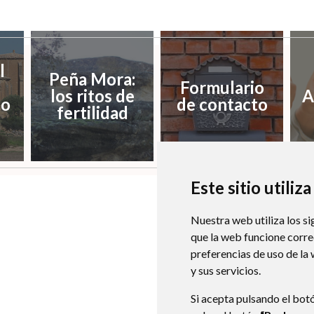
l
Peña Mora:
Formulario
los ritos de
A
o
de contacto
fertilidad
Este sitio utiliz
Nuestra web utiliza los si
que la web funcione corr
preferencias de uso de la
y sus servicios.
Si acepta pulsando el bot