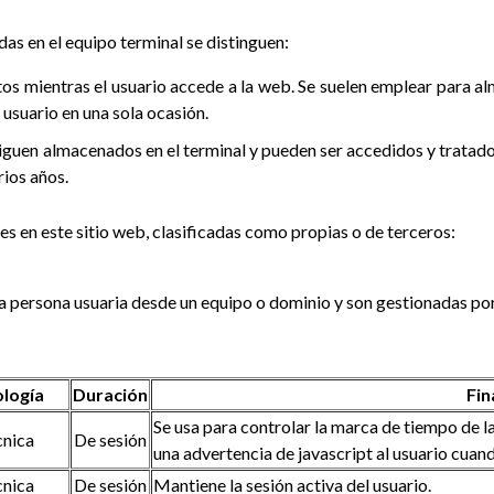
as en el equipo terminal se distinguen:
os mientras el usuario accede a la web. Se suelen emplear para a
l usuario en una sola ocasión.
siguen almacenados en el terminal y pueden ser accedidos y tratad
rios años.
es en este sitio web, clasificadas como propias o de terceros:
 la persona usuaria desde un equipo o dominio y son gestionadas por
ología
Duración
Fin
Se usa para controlar la marca de tiempo de la
cnica
De sesión
una advertencia de javascript al usuario cuan
cnica
De sesión
Mantiene la sesión activa del usuario.