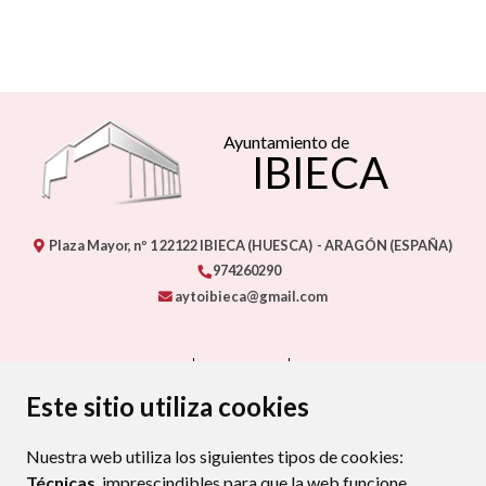
Ayuntamiento de
IBIECA
Plaza Mayor, nº 1
22122
IBIECA (HUESCA)
- ARAGÓN
(ESPAÑA)
974260290
aytoibieca@gmail.com
CONTACTO
MAPA WEB
AVISO LEGAL
PROTECCIÓN DE DATOS
ACCESIBILIDAD
Este sitio utiliza cookies
POLÍTICA DE COOKIES
RAT
Nuestra web utiliza los siguientes tipos de cookies:
ENLACE EXTERNO AL CERTIFIC
Técnicas
, imprescindibles para que la web funcione