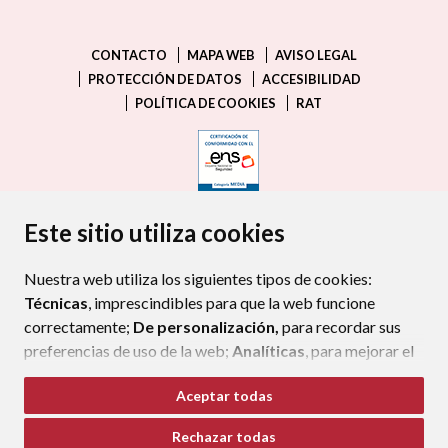
CONTACTO
MAPA WEB
AVISO LEGAL
PROTECCIÓN DE DATOS
ACCESIBILIDAD
POLÍTICA DE COOKIES
RAT
ENLACE EXTERNO AL CERTIFIC
Este sitio utiliza cookies
Nuestra web utiliza los siguientes tipos de cookies:
Técnicas
, imprescindibles para que la web funcione
correctamente;
De personalización,
para recordar sus
preferencias de uso de la web;
Analíticas
, para mejorar el
funcionamiento de la web y sus servicios.
Aceptar todas
Si acepta pulsando el botón
“Aceptar todas”
Rechazar todas
consideramos que acepta su uso. Si pulsa el botón