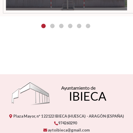
Ayuntamiento de
IBIECA
Plaza Mayor, nº 1
22122
IBIECA (HUESCA)
- ARAGÓN
(ESPAÑA)
974260290
aytoibieca@gmail.com