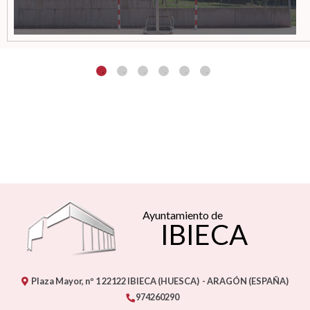
Ayuntamiento de
IBIECA
Plaza Mayor, nº 1
22122
IBIECA (HUESCA)
- ARAGÓN
(ESPAÑA)
974260290