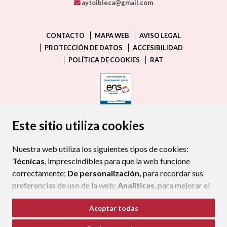
aytoibieca@gmail.com
CONTACTO
MAPA WEB
AVISO LEGAL
PROTECCIÓN DE DATOS
ACCESIBILIDAD
POLÍTICA DE COOKIES
RAT
ENLACE EXTERNO AL CERTIFIC
Este sitio utiliza cookies
Nuestra web utiliza los siguientes tipos de cookies:
Técnicas
, imprescindibles para que la web funcione
correctamente;
De personalización,
para recordar sus
preferencias de uso de la web;
Analíticas
, para mejorar el
funcionamiento de la web y sus servicios.
Aceptar todas
Si acepta pulsando el botón
“Aceptar todas”