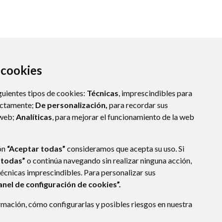
a cookies
guientes tipos de cookies:
Técnicas
, imprescindibles para
ectamente;
De personalización,
para recordar sus
 web;
Analíticas
, para mejorar el funcionamiento de la web
ón
“Aceptar todas”
consideramos que acepta su uso. Si
 todas”
o continúa navegando sin realizar ninguna acción,
técnicas imprescindibles. Para personalizar sus
anel de configuración de cookies”.
S
ACCESIBILIDAD
POLÍTICA DE COOKIES
RAT
mación, cómo configurarlas y posibles riesgos en nuestra
ENLACE EXTERNO A