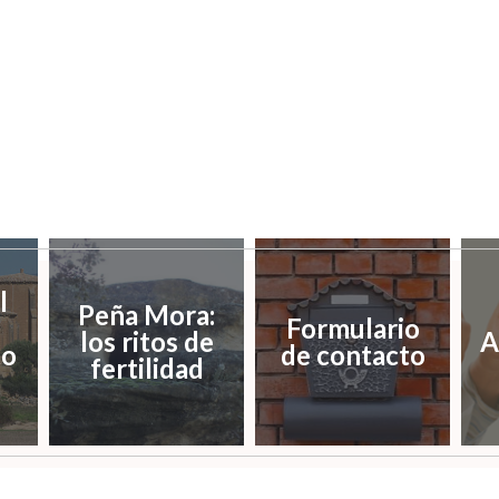
l
Peña Mora:
Formulario
los ritos de
A
o
de contacto
fertilidad