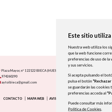
Este sitio utiliz
Nuestra web utiliza los si
que la web funcione corr
preferencias de uso de la
y sus servicios.
Plaza Mayor, nº 1
22122
IBIECA (HUESCA)
- ARAGÓN
(ESPAÑA)
Si acepta pulsando el bot
974260290
pulsa el botón
“Rechazar
aytoibieca@gmail.com
se guardarán las cookies 
preferencias acceda al
“P
CONTACTO
MAPA WEB
AVISO LEGAL
PROTECCIÓN DE DATO
Puede consultar más infor
Política de Cookies
.