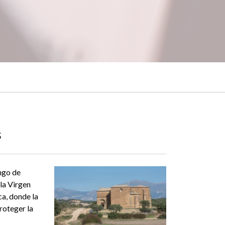
s
ngo de
 la Virgen
ca, donde la
roteger la